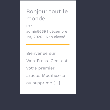
Bonjour tout le
monde !
Par
admin5669
|
décembre
1st, 2020
|
Non classé
Bienvenue sur
WordPress. Ceci est
votre premier
article. Modifiez-le
ou supprime [...]