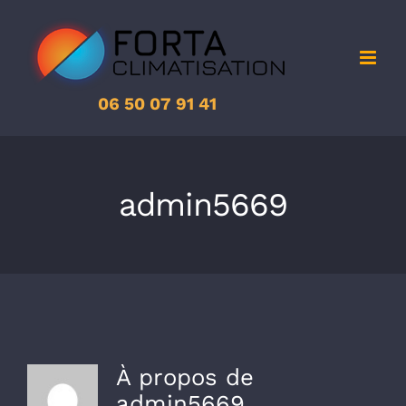
Passer
au
contenu
06 50 07 91 41
admin5669
À propos de
admin5669