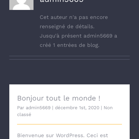
Cet auteur n'a pas encore
renseigné de détails.
Jusqu'à présent admin5669 a
créé 1 entrées de blog.
Bonjour tout le monde !
Par
admin5669
|
décembre 1st, 2020
|
Non
classé
Bienvenue sur WordPress. Ceci est