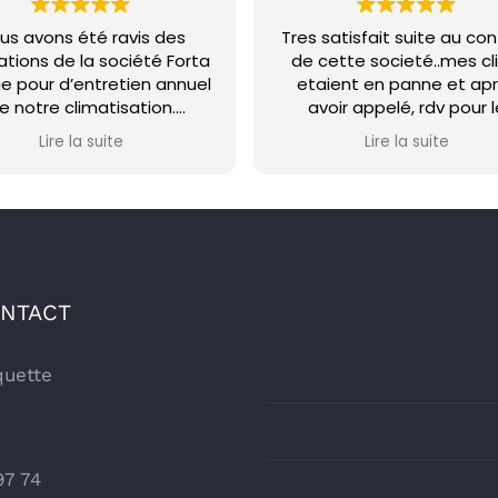
us avons été ravis des
Tres satisfait suite au co
ations de la société Forta
de cette societé..mes cl
ie pour d’entretien annuel
etaient en panne et ap
e notre climatisation.
avoir appelé, rdv pour 
treprise réactive, tres
diagnostic le lendemain
Lire la suite
Lire la suite
use, dont le service et la
intervention pour reparati
eillance ont toujours été
jour d apres..
une priorité.
Tres professionnels, serie
s recommandons cette
rapides..
société.
Je recommande cette so
et les recontacterai sa
probleme pour l entretie
ONTACT
mes clims et surement p
une future installation.
quette
97 74