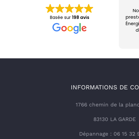
No
prest
Basée sur
198 avis
Énerg
d
En
série
bienv
Nou
INFORMATIONS DE C
1766 chemin de la plan
83130 LA GARDE
Dépannage : 06 15 32 