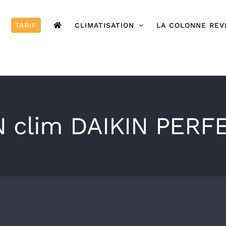
TARIF
CLIMATISATION
LA COLONNE REV
N clim DAIKIN PERF