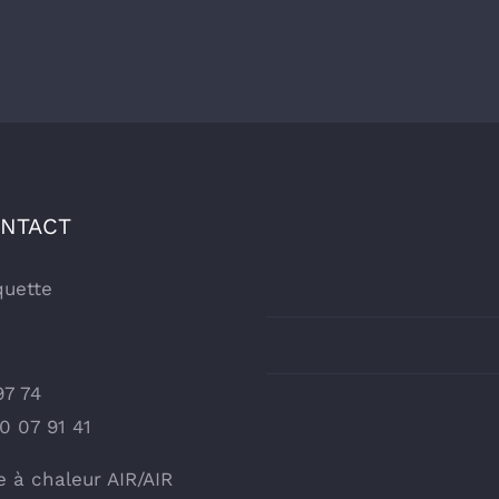
ONTACT
quette
97 74
50 07 91 41
à chaleur AIR/AIR