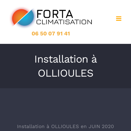
Passer
au
contenu
06 50 07 91 41
Installation à
OLLIOULES
Installation à OLLIOULES en JUIN 2020